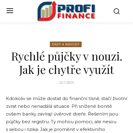
RADY A NÁVODY
Rychlé půjčky v nouzi.
Jak je chytře využít
22.7.2025
Kdokoliv se může dostat do finanční tísně, stačí životní
zvrat nebo nenadálá situace. Při snížené bonitě
ovšem banky zavírají úvěrové dveře. Řešením jsou
půjčky bez registru. Ty mohou pomoci, ale nesou
s sebou i rizika. Jak je proměnit v efektivního