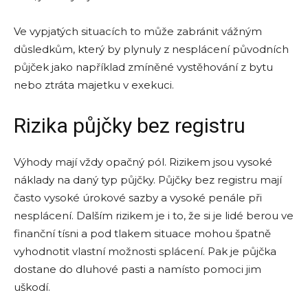
Ve vypjatých situacích to může zabránit vážným
důsledkům, který by plynuly z nesplácení původních
půjček jako například zmíněné vystěhování z bytu
nebo ztráta majetku v exekuci.
Rizika půjčky bez registru
Výhody mají vždy opačný pól. Rizikem jsou vysoké
náklady na daný typ půjčky. Půjčky bez registru mají
často vysoké úrokové sazby a vysoké penále při
nesplácení. Dalším rizikem je i to, že si je lidé berou ve
finanční tísni a pod tlakem situace mohou špatně
vyhodnotit vlastní možnosti splácení. Pak je půjčka
dostane do dluhové pasti a namísto pomoci jim
uškodí.