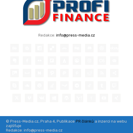
Redakce:
info@press-media.cz
© Press-Media.cz, Praha 4, Publikace
PR článků
a inzerci na webu
zajišťuje
Redakce: info@press-media.cz