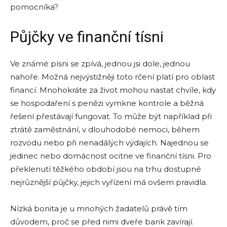
pomocníka?
Půjčky ve finanční tísni
Ve známé písni se zpívá, jednou jsi dole, jednou
nahoře. Možná nejvýstižněji toto rčení platí pro oblast
financí. Mnohokráte za život mohou nastat chvíle, kdy
se hospodaření s penězi vymkne kontrole a běžná
řešení přestávají fungovat. To může být například při
ztrátě zaměstnání, v dlouhodobé nemoci, během
rozvodu nebo při nenadálých výdajích. Najednou se
jedinec nebo domácnost ocitne ve finanční tísni. Pro
překlenutí těžkého období jsou na trhu dostupné
nejrůznější půjčky, jejich vyřízení má ovšem pravidla.
Nízká bonita je u mnohých žadatelů právě tím
důvodem, proč se před nimi dveře bank zavírají.