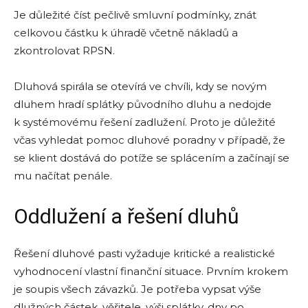
Je důležité číst pečlivě smluvní podmínky, znát
celkovou částku k úhradě včetně nákladů a
zkontrolovat RPSN.
Dluhová spirála se otevírá ve chvíli, kdy se novým
dluhem hradí splátky původního dluhu a nedojde
k systémovému řešení zadlužení. Proto je důležité
včas vyhledat pomoc dluhové poradny v případě, že
se klient dostává do potíže se splácením a začínají se
mu načítat penále.
Oddlužení a řešení dluhů
Řešení dluhové pasti vyžaduje kritické a realistické
vyhodnocení vlastní finanční situace. Prvním krokem
je soupis všech závazků. Je potřeba vypsat výše
dlužných částek, věřitele, výši splátky, dny po