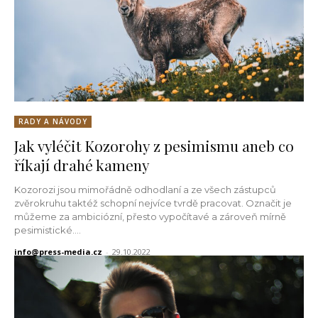
RADY A NÁVODY
Jak vyléčit Kozorohy z pesimismu aneb co
říkají drahé kameny
Kozorozi jsou mimořádně odhodlaní a ze všech zástupců
zvěrokruhu taktéž schopní nejvíce tvrdě pracovat. Označit je
můžeme za ambiciózní, přesto vypočítavé a zároveň mírně
pesimistické....
info@press-media.cz
-
29.10.2022