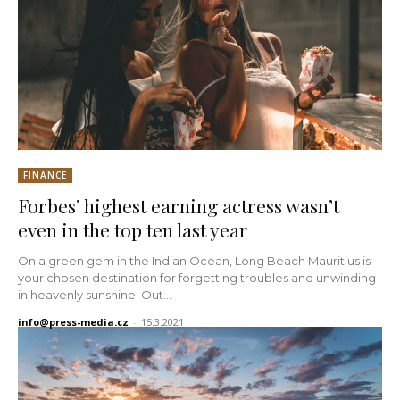
FINANCE
Forbes’ highest earning actress wasn’t
even in the top ten last year
On a green gem in the Indian Ocean, Long Beach Mauritius is
your chosen destination for forgetting troubles and unwinding
in heavenly sunshine. Out...
info@press-media.cz
-
15.3.2021