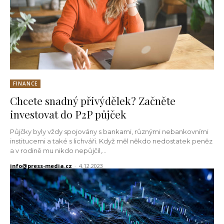
FINANCE
Chcete snadný přivýdělek? Začněte
investovat do P2P půjček
Půjčky byly vždy spojovány s bankami, různými nebankovními
institucemi a také s lichváři. Když měl někdo nedostatek peněz
a v rodině mu nikdo nepůjčil,...
info@press-media.cz
-
4.12.2023