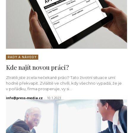
RADY A NÁVODY
Kde najít novou práci?
Ztratili jste zcela nečekaně práci? Tato životní situace umí
hodně překvapit. Zvláště ve chvíli, kdy všechno vypadá, že je
v pořádku, firma prosperuje, vy si...
info@press-media.cz
-
10.1.2023