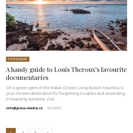
PODNIKÁNÍ
A handy guide to Louis Theroux’s favourite
documentaries
On a green gem in the Indian Ocean, Long Beach Mauritius is
your chosen destination for forgetting troubles and unwinding
in heavenly sunshine. Out...
info@press-media.cz
-
15.3.2021
1
2
3