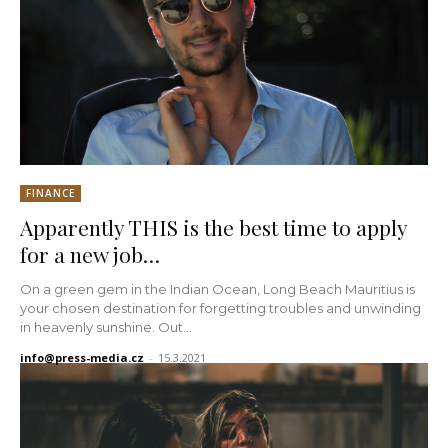
FINANCE
Apparently THIS is the best time to apply
for a new job…
On a green gem in the Indian Ocean, Long Beach Mauritius is
your chosen destination for forgetting troubles and unwinding
in heavenly sunshine. Out...
info@press-media.cz
-
15.3.2021