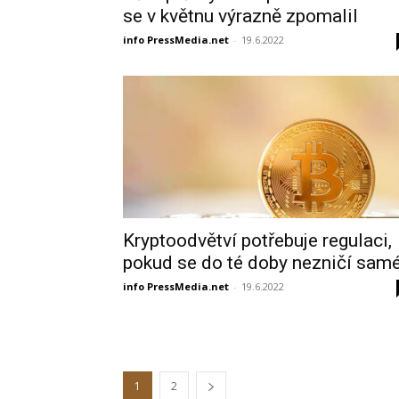
se v květnu výrazně zpomalil
info PressMedia.net
-
19.6.2022
Kryptoodvětví potřebuje regulaci,
pokud se do té doby nezničí sam
info PressMedia.net
-
19.6.2022
1
2