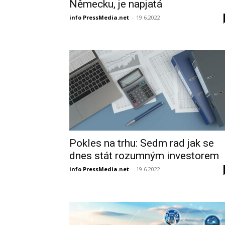
Německu, je napjatá
info PressMedia.net
-
19.6.2022
Pokles na trhu: Sedm rad jak se
dnes stát rozumným investorem
info PressMedia.net
-
19.6.2022