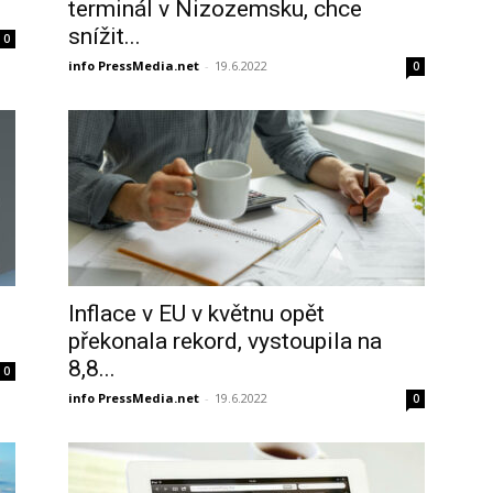
terminál v Nizozemsku, chce
snížit...
0
info PressMedia.net
-
19.6.2022
0
Inflace v EU v květnu opět
překonala rekord, vystoupila na
8,8...
0
info PressMedia.net
-
19.6.2022
0