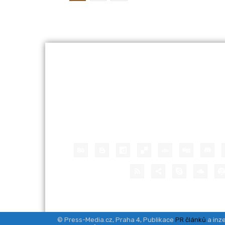
© Press-Media.cz, Praha 4, Publikace
PR článků
a inze