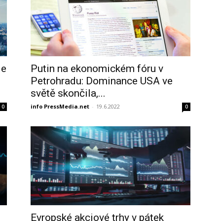
le
Putin na ekonomickém fóru v
Petrohradu: Dominance USA ve
světě skončila,...
info PressMedia.net
-
19.6.2022
0
0
Evropské akciové trhy v pátek