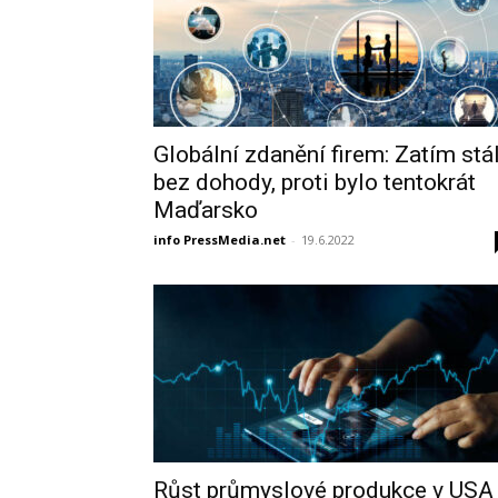
Globální zdanění firem: Zatím stá
bez dohody, proti bylo tentokrát
Maďarsko
info PressMedia.net
-
19.6.2022
Růst průmyslové produkce v USA