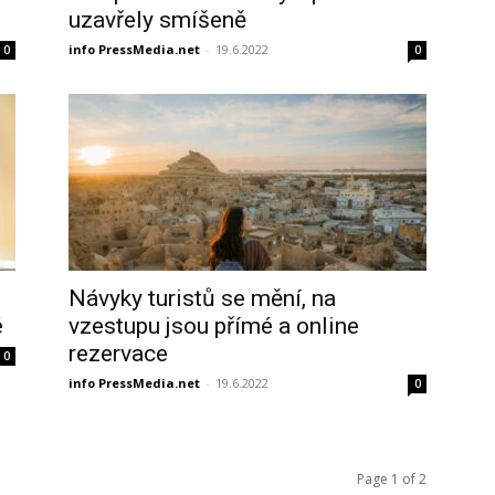
uzavřely smíšeně
info PressMedia.net
-
19.6.2022
0
0
Návyky turistů se mění, na
é
vzestupu jsou přímé a online
rezervace
0
info PressMedia.net
-
19.6.2022
0
Page 1 of 2