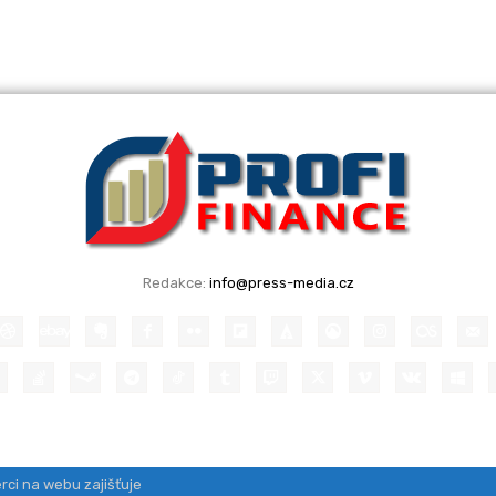
Redakce:
info@press-media.cz
rci na webu zajišťuje