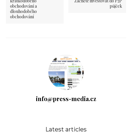
krátkodobého
Začněte investovat do P2P
obchodování a
půjček
dlouhodobého
obchodování
info@press-media.cz
Latest articles