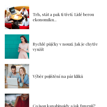
Trh, stát a pak ti třetí. Lidé berou
ekonomiku...
Rychlé půjčky v nouzi. Jak je chytře
využít
Výběr pojištění na pár kliků
Co jsou kanabinoidy a jak fungují?