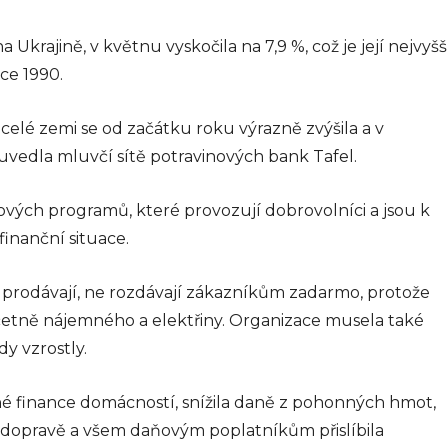
krajině, v květnu vyskočila na 7,9 %, což je její nejvyšš
ce 1990.
elé zemi se od začátku roku výrazně zvýšila a v
uvedla mluvčí sítě potravinových bank Tafel.
ových programů, které provozují dobrovolníci a jsou k
finanční situace.
ále prodávají, ne rozdávají zákazníkům zadarmo, protože
četně nájemného a elektřiny. Organizace musela také
dy vzrostly.
né finance domácností, snížila daně z pohonných hmot,
 dopravě a všem daňovým poplatníkům přislíbila