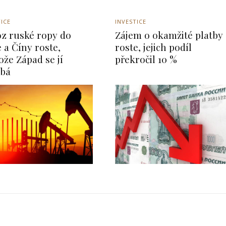
TICE
INVESTICE
z ruské ropy do
Zájem o okamžité platby
e a Číny roste,
roste, jejich podíl
ože Západ se jí
překročil 10 %
ýbá