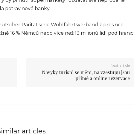
rý by přinutil supermarkety rozdávat své neprodané
da potravinové banky.
Deutscher Paritätische Wohlfahrtsverband z prosince
ižně 16 % Němců nebo více než 13 milionů lidí pod hranic
Next article
Návyky turistů se mění, na vzestupu jsou
přímé a online rezervace
imilar articles