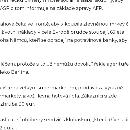
 Německu přiměly mnohé sociálně slabší skupiny, aby
TASR o tom informuje na základě zprávy AFP.
ová čeká ve frontě, aby si koupila zlevněnou mrkev či
 životní náklady v celé Evropě prudce stoupají, 65letá
ha Němců, kteří se obracejí na potravinové banky, aby
čem, protože si to už nemůžu dovolit,“ řekla agentuře
eko Berlína.
 uličce za velkým supermarketem, prodává za výrazně
rkety, jakož i levná hotová jídla. Zákazníci si zde
 zhruba 30 eur.
 a její oblíbený sendvič s klobáskou, „která dříve stál
2 eura“.