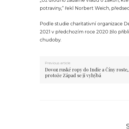
„Už dlouho žádáme vládu o zákon, kte
potraviny,“ řekl Norbert Weich, předse
Podle studie charitativní organizace 
2021 v předchozím roce 2020 žilo přibl
chudoby.
Previous article
Dovoz ruské ropy do Indie a Číny roste,
protože Západ se jí vyhýbá
S