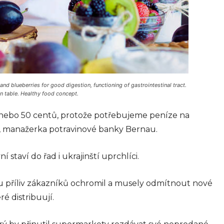
nd blueberries for good digestion, functioning of gastrointestinal tract.
on table. Healthy food concept.
0 nebo 50 centů, protože potřebujeme peníze na
á, manažerka potravinové banky Bernau.
taví do řad i ukrajinští uprchlíci.
 příliv zákazníků ochromil a musely odmítnout nové
ré distribuují.