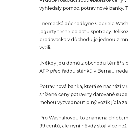
Prudce rostoucí spotřebitelské ceny v
vyhledaly pomoc. potravinové banky. 
I německá důchodkyně Gabriele Washah
jogurty těsně po datu spotřeby. Jelikož
prodavačka v důchodu je jednou z mno
vyžili.
„Někdy jdu domů z obchodu téměř s plá
AFP před řadou stánků v Bernau nedal
Potravinová banka, která se nachází v
snížené ceny potraviny darované superma
mohou vyzvednout plný vozík jídla za
Pro Washahovou to znamená chléb, máslo
99 centů, ale nyní někdy stojí více než 