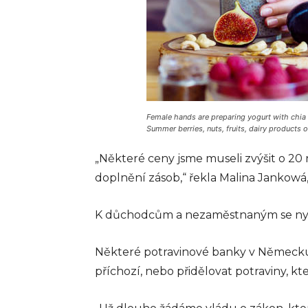
Female hands are preparing yogurt with chia a
Summer berries, nuts, fruits, dairy products 
„Některé ceny jsme museli zvýšit o 2
doplnění zásob,“ řekla Malina Jankow
K důchodcům a nezaměstnaným se nyní s
Některé potravinové banky v Německu
příchozí, nebo přidělovat potraviny, kte