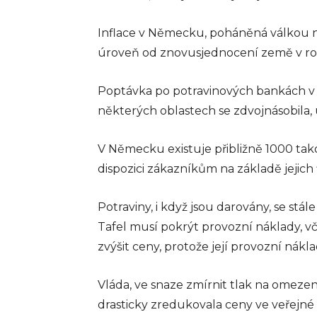
Inflace v Německu, poháněná válkou na U
úroveň od znovusjednocení země v ro
Poptávka po potravinových bankách v c
některých oblastech se zdvojnásobila, 
V Německu existuje přibližně 1000 tak
dispozici zákazníkům na základě jejich 
Potraviny, i když jsou darovány, se st
Tafel musí pokrýt provozní náklady, v
zvýšit ceny, protože její provozní nákla
Vláda, ve snaze zmírnit tlak na omeze
drasticky zredukovala ceny ve veřejné