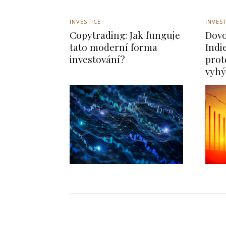
INVESTICE
INVES
Copytrading: Jak funguje
Dovo
tato moderní forma
Indi
investování?
prot
vyh